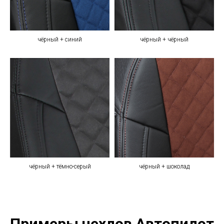
чёрный + синий
чёрный + чёрный
чёрный + тёмно-серый
чёрный + шоколад
Примеры чехлов Автопилот