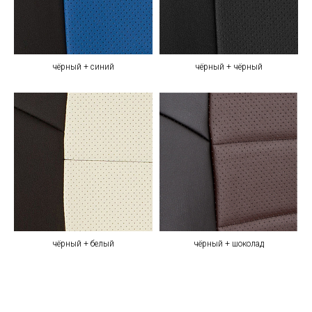
чёрный + синий
чёрный + чёрный
чёрный + белый
чёрный + шоколад