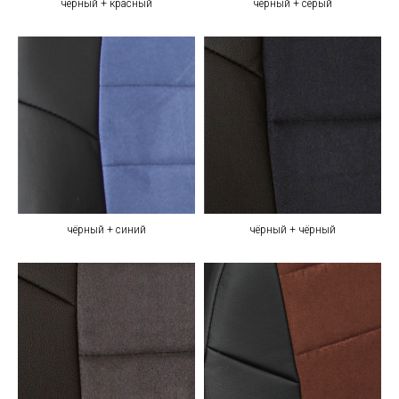
чёрный + красный
чёрный + серый
чёрный + синий
чёрный + чёрный