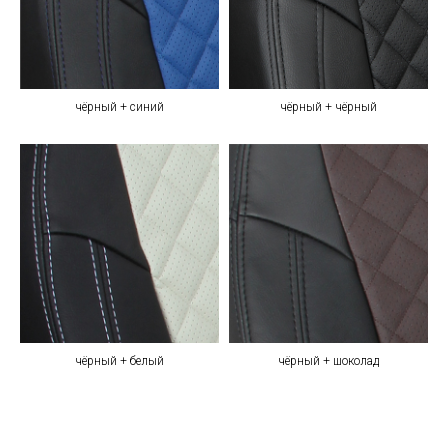
чёрный + синий
чёрный + чёрный
чёрный + белый
чёрный + шоколад