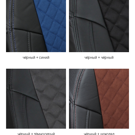
чёрный + синий
чёрный + чёрный
чёрный + тёмно-серый
чёрный + шоколад