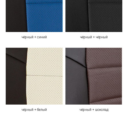
чёрный + синий
чёрный + чёрный
чёрный + белый
чёрный + шоколад