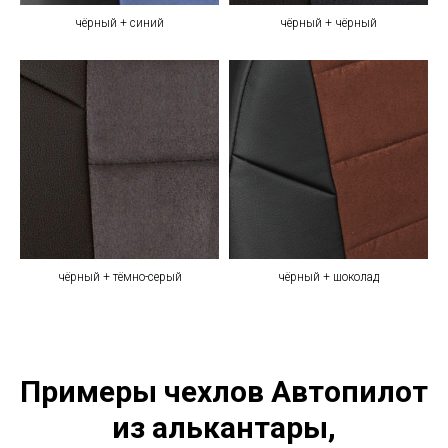
чёрный + синий
чёрный + чёрный
чёрный + тёмно-серый
чёрный + шоколад
Примеры чехлов Автопилот
из алькантары,