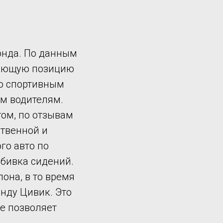
онда. По данным
рующую позицию
со спортивным
м водителям.
том, по отзывам
ственной и
го авто по
обивка сидений.
она, в то время
онду Цивик. Это
е позволяет