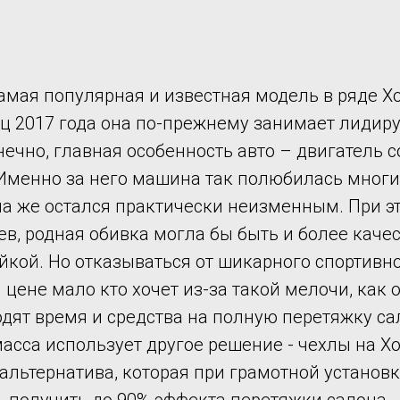
самая популярная и известная модель в ряде Х
ец 2017 года она по-прежнему занимает лиди
нечно, главная особенность авто – двигатель 
 Именно за него машина так полюбилась многи
а же остался практически неизменным. При э
в, родная обивка могла бы быть и более каче
йкой. Но отказываться от шикарного спортивно
цене мало кто хочет из-за такой мелочи, как 
дят время и средства на полную перетяжку сал
асса использует другое решение - чехлы на Х
альтернатива, которая при грамотной установк
получить до 90% эффекта перетяжки салона.