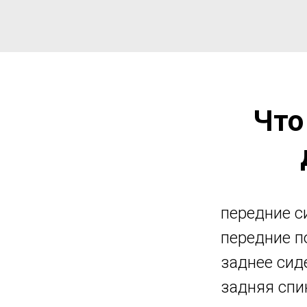
Что
передние си
передние п
заднее сиде
задняя спи