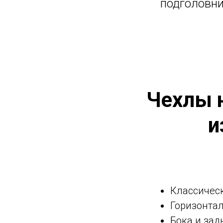
подголовник
Чехлы н
и
Классическ
Горизонта
Бока и зад