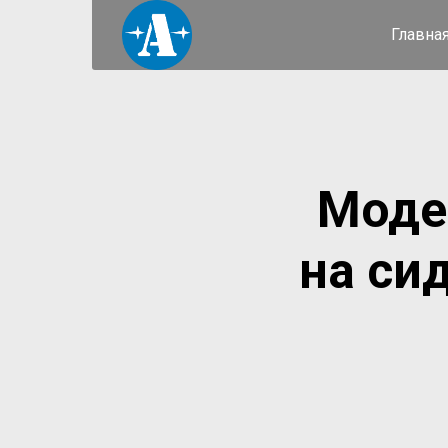
Главна
Моде
на си