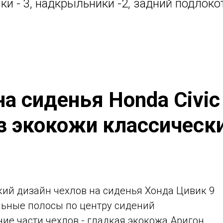
и - 3, надкрыльники -2, задний подлокот
а сиденья Honda Civic
з экокожи классическ
ий дизайн чехлов на сиденья Хонда Цивик 9
льные полосы по центру сидений
ние части чехлов - гладкая экокожа Аригон