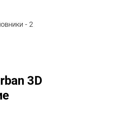
ловники - 2
rban 3D
ие