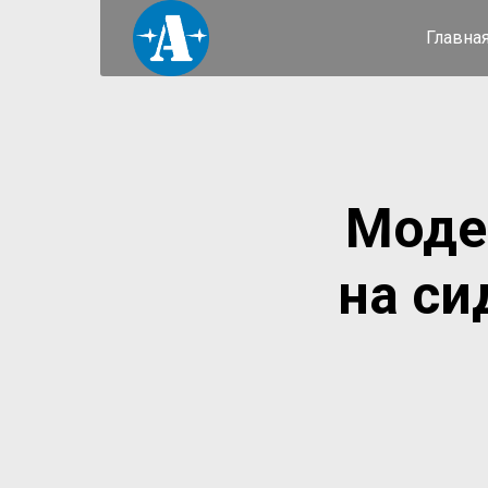
Главна
Моде
на си