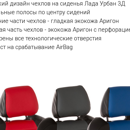
ий дизайн чехлов на сиденья Лада Урбан 3Д
льные полосы по центру сидений
ние части чехлов - гладкая экокожа Аригон
я часть чехлов - экокожа Аригон с перфораци
рены все технологические отверстия
ст на срабатывание AirBag