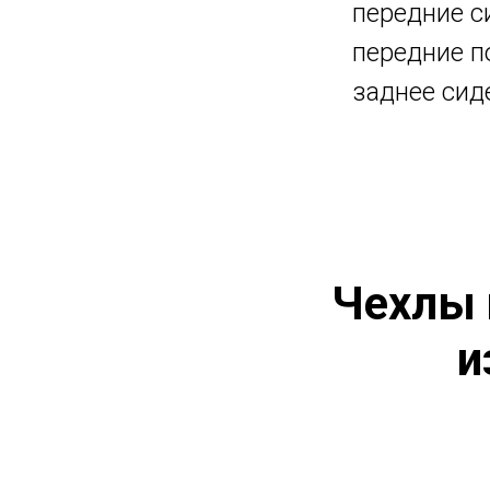
передние си
передние п
заднее сиде
Чехлы 
и