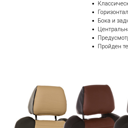
Классическ
Горизонта
Бока и зад
Центральна
Предусмот
Пройден те