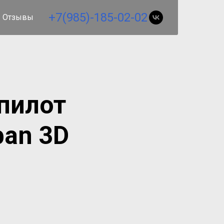
+7(985)-185-02-02
Отзывы
пилот
ban 3D