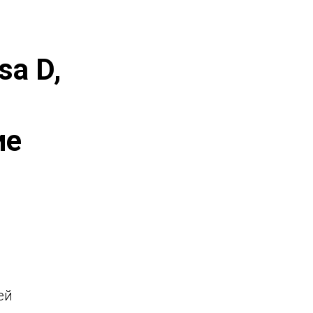
sa D,
ие
ей