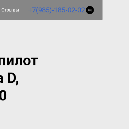
+7(985)-185-02-02
Отзывы
пилот
 D,
0