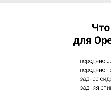
Что
для Ope
передние си
передние п
заднее сиде
задняя спи