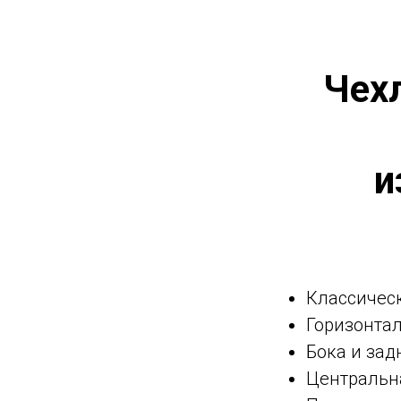
Чехл
и
Классическ
Горизонта
Бока и зад
Центральна