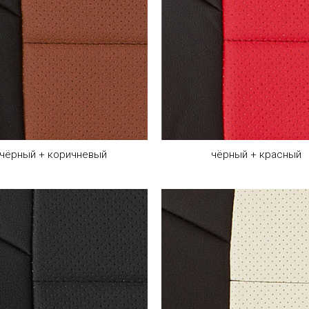
чёрный + коричневый
чёрный + красный