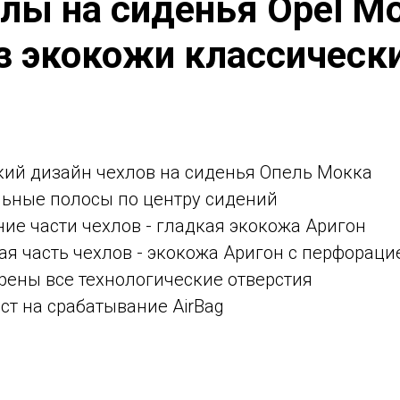
лы на сиденья Opel M
з экокожи классическ
кий дизайн чехлов на сиденья Опель Мокка
льные полосы по центру сидений
ние части чехлов - гладкая экокожа Аригон
я часть чехлов - экокожа Аригон с перфораци
рены все технологические отверстия
ст на срабатывание AirBag