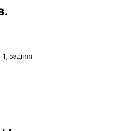
в.
 1, задняя
е