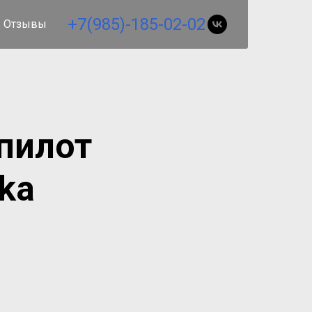
+7(985)-185-02-02
Отзывы
пилот
ka