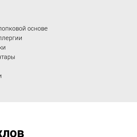
лопковой основе
ллергии
жи
нтары
и
хлов