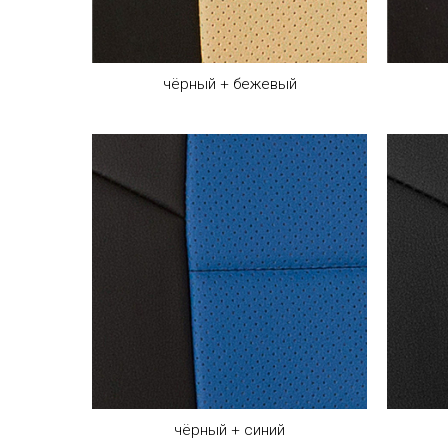
чёрный + бежевый
чёрный + синий