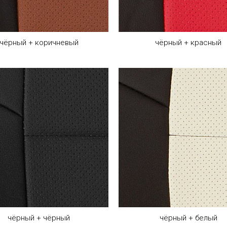
чёрный + коричневый
чёрный + красный
чёрный + чёрный
чёрный + белый