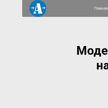
Главна
Моде
н