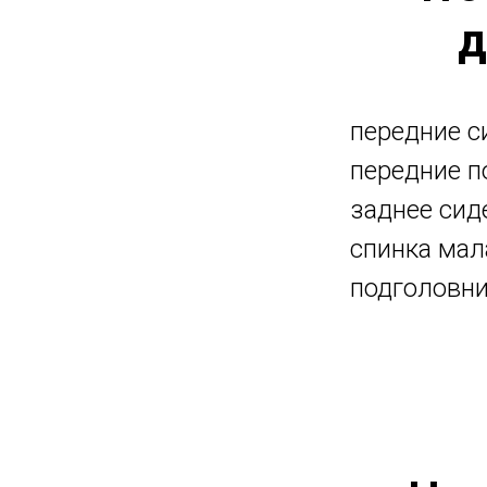
д
передние си
передние п
заднее сиде
спинка мала
подголовни