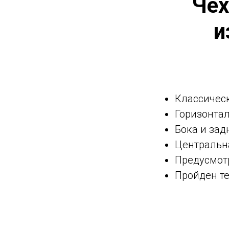
Чех
и
Классичес
Горизонта
Бока и зад
Центральна
Предусмот
Пройден те