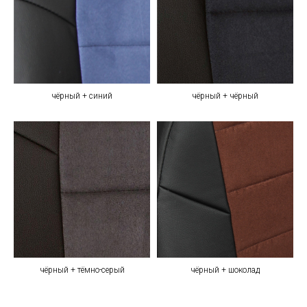
чёрный + синий
чёрный + чёрный
чёрный + тёмно-серый
чёрный + шоколад