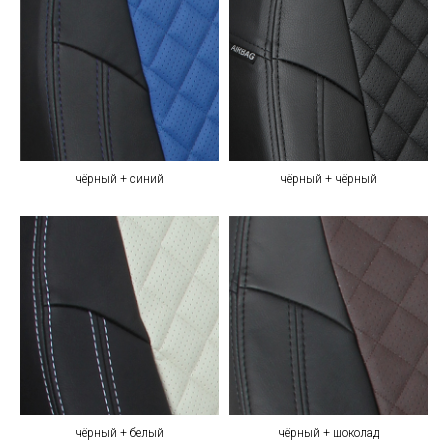
чёрный + синий
чёрный + чёрный
чёрный + белый
чёрный + шоколад