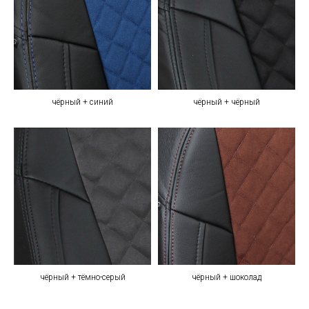
чёрный + синий
чёрный + чёрный
чёрный + тёмно-серый
чёрный + шоколад