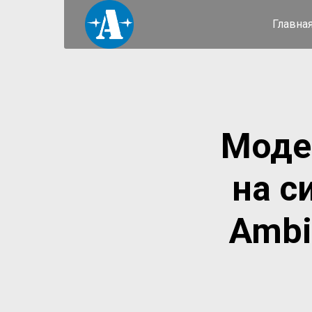
Главна
Моде
на с
Ambi