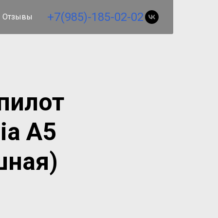
+7(985)-185-02-02
Отзывы
пилот
ia А5
шная)