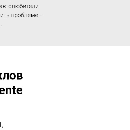
 автолюбители
шить проблеме –
.
хлов
ente
1,