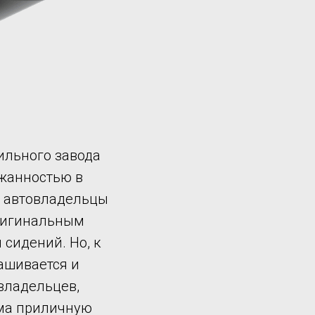
ильного завода
ржанностью в
о, автовладельцы
ригинальным
сидений. Но, к
ашивается и
владельцев,
ьма приличную