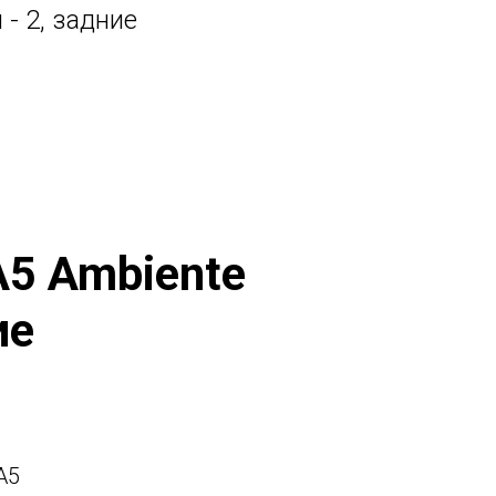
 - 2, задние
A5 Ambiente
ие
А5