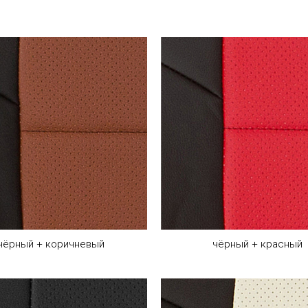
чёрный + коричневый
чёрный + красный