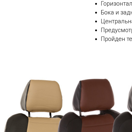
Горизонта
Бока и зад
Центральна
Предусмот
Пройден те