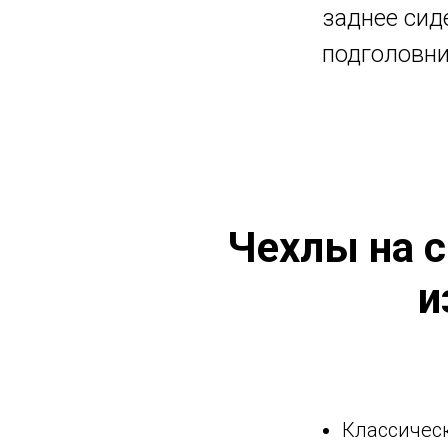
заднее сиде
подголовни
Чехлы на с
и
Классическ