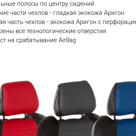
льные полосы по центру сидений
ние части чехлов - гладкая экокожа Аригон
я часть чехлов - экокожа Аригон с перфораци
рены все технологические отверстия
ст на срабатывание AirBag